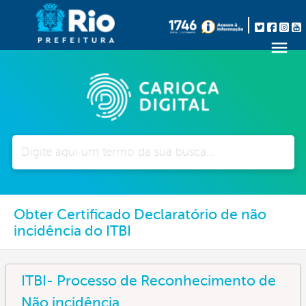
Pesquisar
Obter Certificado Declaratório de não
incidência do ITBI
ITBI- Processo de Reconhecimento de
Não incidência