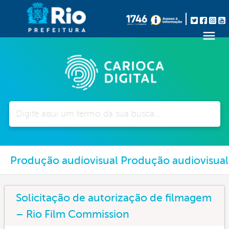
Pesquisar
Produção audiovisual Produção audiovisual
Solicitação de autorização de filmagem
– Rio Film Commission