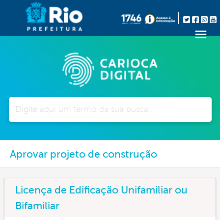
Pesquisar
Aprovar projeto de construção
Licença de Edificação Unifamiliar ou
Bifamiliar