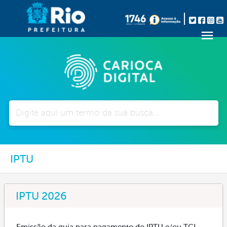
Pesquisar
IPTU
IPTU 2026
Emissão da guia para pagamento do IPTU e/ou TCL –