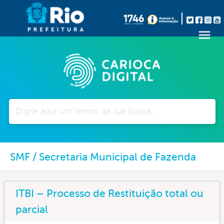
Pesquisar
SMF / Secretaria Municipal de Fazenda
ITBI – Processo de Restituição total ou
parcial